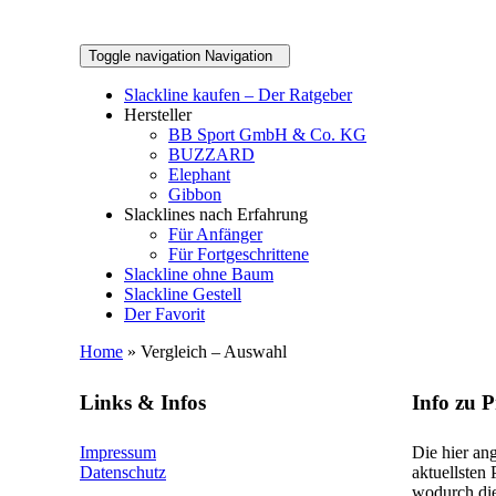
Toggle navigation
Navigation
Slackline kaufen – Der Ratgeber
Hersteller
BB Sport GmbH & Co. KG
BUZZARD
Elephant
Gibbon
Slacklines nach Erfahrung
Für Anfänger
Für Fortgeschrittene
Slackline ohne Baum
Slackline Gestell
Der Favorit
Home
» Vergleich – Auswahl
Links & Infos
Info zu 
Impressum
Die hier ang
Datenschutz
aktuellsten
wodurch die