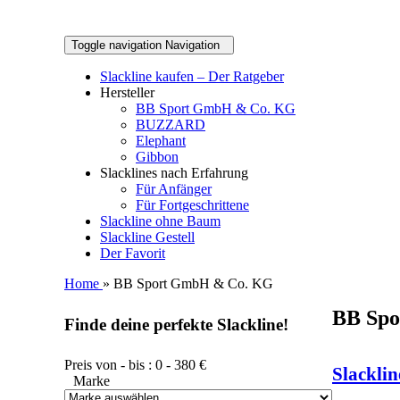
Toggle navigation
Navigation
Slackline kaufen – Der Ratgeber
Hersteller
BB Sport GmbH & Co. KG
BUZZARD
Elephant
Gibbon
Slacklines nach Erfahrung
Für Anfänger
Für Fortgeschrittene
Slackline ohne Baum
Slackline Gestell
Der Favorit
Home
» BB Sport GmbH & Co. KG
BB Sp
Finde deine perfekte Slackline!
Preis von - bis :
0
-
380
€
Slacklin
Marke