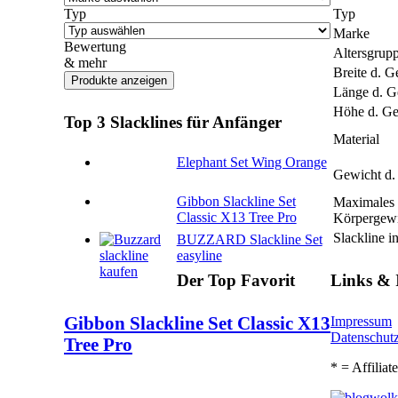
Typ
Typ
Marke
Bewertung
Altersgrup
& mehr
Breite d. Ge
Länge d. Ge
Höhe d. Ges
Top 3 Slacklines für Anfänger
Material
Elephant Set Wing Orange
Gewicht d. 
Gibbon Slackline Set
Maximales
Classic X13 Tree Pro
Körpergew
Slackline i
BUZZARD Slackline Set
easyline
Der Top Favorit
Links & 
Gibbon Slackline Set Classic X13
Impressum
Datenschut
Tree Pro
* = Affiliat