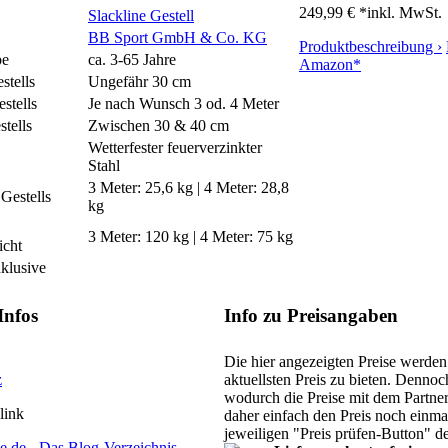
249,99 € *
inkl. MwSt.
Slackline Gestell
BB Sport GmbH & Co. KG
Produktbeschreibung ›
pe
ca. 3-65 Jahre
Amazon*
stells
Ungefähr 30 cm
stells
Je nach Wunsch 3 od. 4 Meter
tells
Zwischen 30 & 40 cm
Wetterfester feuerverzinkter
Stahl
3 Meter: 25,6 kg | 4 Meter: 28,8
Gestells
kg
3 Meter: 120 kg | 4 Meter: 75 kg
icht
nklusive
Infos
Info zu Preisangaben
Die hier angezeigten Preise werden 
z
aktuellsten Preis zu bieten. Denn
wodurch die Preise mit dem Partne
elink
daher einfach den Preis noch einma
jeweiligen "Preis prüfen-Button" d